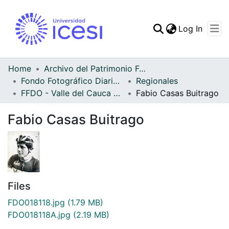
(curren
Log In
Communities & Collec
All of DSpace
Home
Archivo del Patrimonio Fotográfico y Fílmico del Valle del Cauca
Fondo Fotográfico Diario Occidente
Regionales
Statistics
FFDO - Valle del Cauca - Patrimonial
Fabio Casas Buitrago
Fabio Casas Buitrago
Files
FDO018118.jpg
(1.79 MB)
FDO018118A.jpg
(2.19 MB)