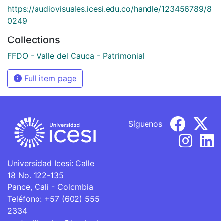
https://audiovisuales.icesi.edu.co/handle/123456789/8
0249
Collections
FFDO - Valle del Cauca - Patrimonial
Full item page
Síguenos
Universidad Icesi: Calle
18 No. 122-135
Pance, Cali - Colombia
Teléfono: +57 (602) 555
2334