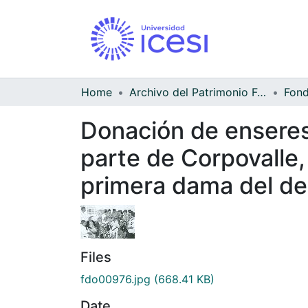
Home
Archivo del Patrimonio Fotográfico y Fílmico del Valle del Cauca
Donación de enseres
parte de Corpovalle,
primera dama del d
Files
fdo00976.jpg
(668.41 KB)
Date