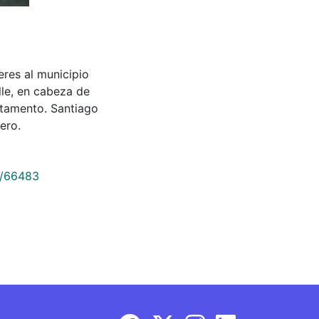
eres al municipio
le, en cabeza de
rtamento. Santiago
ero.
9/66483