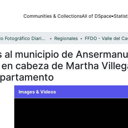
Communities & Collections
All of DSpace
Statist
Fondo Fotográfico Diario Occidente
Regionales
 al municipio de Ansermanue
 en cabeza de Martha Villeg
epartamento
Images & Videos
Slide 1 of 1