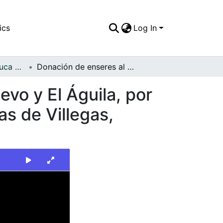
ics
Log In
FFDO - Valle del Cauca - Patrimonial
Donación de enseres al municipio de Ansermanuevo y El Águila, por parte de Corpovalle, en cabeza de Martha Villegas de Villegas, primera dama del departamento
vo y El Águila, por
as de Villegas,