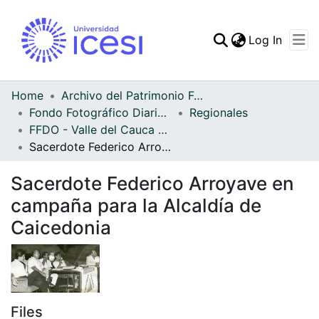
(curren
Log In
Communities & Collec
All of DSpace
Home
Archivo del Patrimonio Fotográfico y Fílmico del Valle del Cauca
Fondo Fotográfico Diario Occidente
Regionales
Statistics
FFDO - Valle del Cauca - Patrimonial
Sacerdote Federico Arroyave en campaña para la Alcaldía de Caicedonia
Sacerdote Federico Arroyave en
campaña para la Alcaldía de
Caicedonia
Files