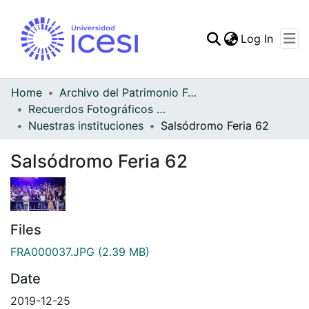
(curren
Log In
Communities & Collec
All of DSpace
Home
Archivo del Patrimonio Fotográfico y Fílmico del Valle del Cauca
Recuerdos Fotográficos Vallecaucanos
Statistics
Nuestras instituciones
Salsódromo Feria 62
Salsódromo Feria 62
Files
FRA000037.JPG
(2.39 MB)
Date
2019-12-25