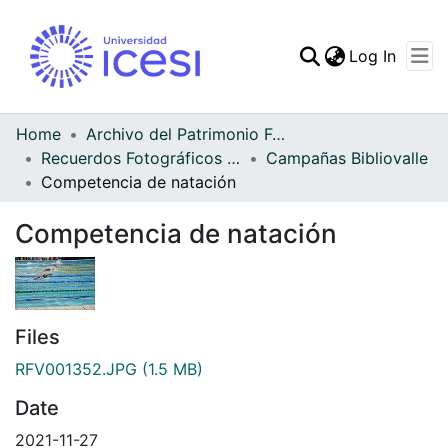
(curren
Log In
Communities & Collec
All of DSpace
Home
Archivo del Patrimonio Fotográfico y Fílmico del Valle del Cauca
Recuerdos Fotográficos Vallecaucanos
Campañas Bibliovalle
Statistics
Competencia de natación
Competencia de natación
Files
RFV001352.JPG
(1.5 MB)
Date
2021-11-27