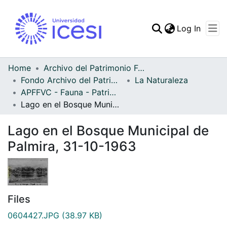
(curren
Log In
Communities & Collec
All of DSpace
Home
Archivo del Patrimonio Fotográfico y Fílmico del Valle del Cauca
Fondo Archivo del Patrimonio Fotográfico y Fílmico del Valle del Cauca
La Naturaleza
Statistics
APFFVC - Fauna - Patrimonial
Lago en el Bosque Municipal de Palmira, 31-10-1963
Lago en el Bosque Municipal de
Palmira, 31-10-1963
Files
0604427.JPG
(38.97 KB)