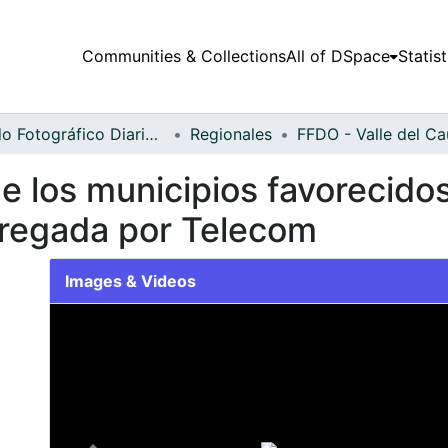
Communities & Collections
All of DSpace
Statist
Fondo Fotográfico Diario Occidente
Regionales
e los municipios favorecidos
ntregada por Telecom
Images & Videos
Slide 1 of 1