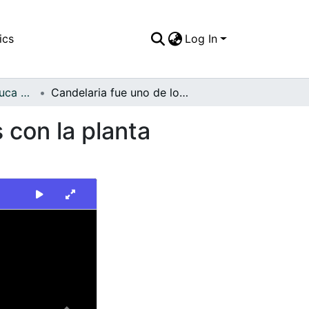
ics
Log In
FFDO - Valle del Cauca - Patrimonial
Candelaria fue uno de los municipios favorecidos con la planta telefónica digital entregada por Telecom
 con la planta