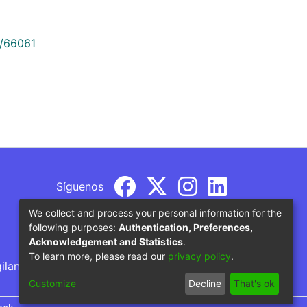
9/66061
Síguenos
We collect and process your personal information for the
following purposes:
Authentication, Preferences,
Acknowledgement and Statistics
.
To learn more, please read our
privacy policy
.
gilancia por parte del Ministerio de Educación
Customize
Decline
That's ok