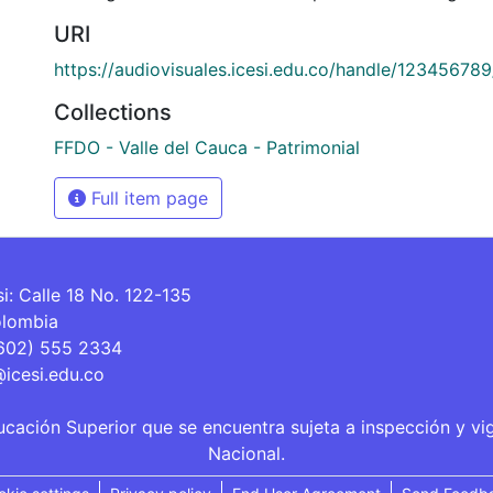
URI
https://audiovisuales.icesi.edu.co/handle/12345678
Collections
FFDO - Valle del Cauca - Patrimonial
Full item page
si: Calle 18 No. 122-135
olombia
(602) 555 2334
@icesi.edu.co
ucación Superior que se encuentra sujeta a inspección y vi
Nacional.