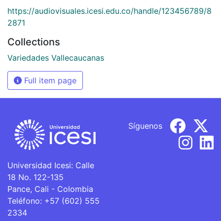
https://audiovisuales.icesi.edu.co/handle/123456789/8
2871
Collections
Variedades Vallecaucanas
Full item page
Síguenos
Universidad Icesi: Calle
18 No. 122-135
Pance, Cali - Colombia
Teléfono: +57 (602) 555
2334