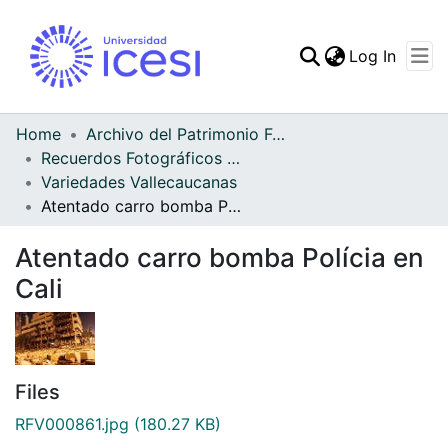
(curren
Log In
Communities & Collec
All of DSpace
Home
Archivo del Patrimonio Fotográfico y Fílmico del Valle del Cauca
Recuerdos Fotográficos Vallecaucanos
Statistics
Variedades Vallecaucanas
Atentado carro bomba Polícia en Cali
Atentado carro bomba Polícia en
Cali
Files
RFV000861.jpg
(180.27 KB)