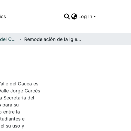
ics
Log In
APFFVC - Objetos del Culto - Patrimonial
Remodelación de la Iglesia
Valle del Cauca es
Valle Jorge Garcés
a Secretaria del
s para su
 entre la
tudiantes e
 el su uso y