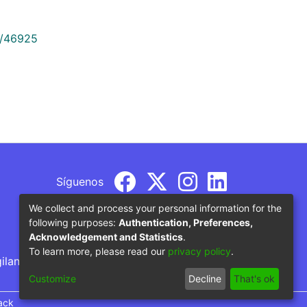
9/46925
Síguenos
We collect and process your personal information for the
following purposes:
Authentication, Preferences,
Acknowledgement and Statistics
.
To learn more, please read our
privacy policy
.
gilancia por parte del Ministerio de Educación
Customize
Decline
That's ok
ack