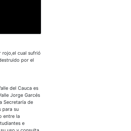
rojo,el cual sufrió
destruido por el
Valle del Cauca es
Valle Jorge Garcés
a Secretaría de
s para su
 entre la
tudiantes e
 su uso y consulta