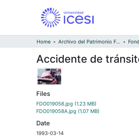
Home
Archivo del Patrimonio Fotográfico y Fílmico del Valle del Cauca
Accidente de tránsit
Files
FDO019058.jpg
(1.23 MB)
FDO019058A.jpg
(1.07 MB)
Date
1993-03-14