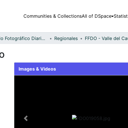
Communities & Collections
All of DSpace
Statist
Fondo Fotográfico Diario Occidente
Regionales
o
Images & Videos
Slide 1 of 2
Previous