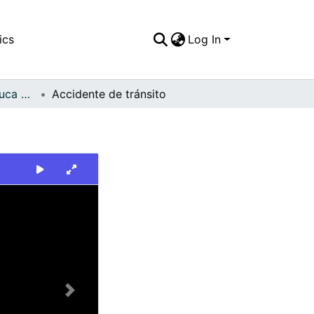
ics
Log In
FFDO - Valle del Cauca - Patrimonial
Accidente de tránsito
Next