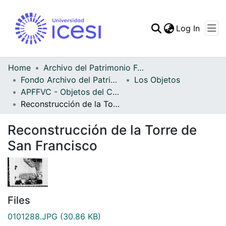
(curren
Log In
Communities & Collec
All of DSpace
Home
Archivo del Patrimonio Fotográfico y Fílmico del Valle del Cauca
Fondo Archivo del Patrimonio Fotográfico y Fílmico del Valle del Cauca
Los Objetos
Statistics
APFFVC - Objetos del Culto - Patrimonial
Reconstrucción de la Torre de San Francisco
Reconstrucción de la Torre de
San Francisco
Files
0101288.JPG
(30.86 KB)