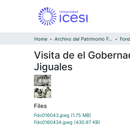
Home
Archivo del Patrimonio Fotográfico y Fílmico del Valle del Cauca
Visita de el Goberna
Jiguales
Files
Fdo016043.jpeg
(1.75 MB)
Fdo016043A.jpeg
(430.97 KB)