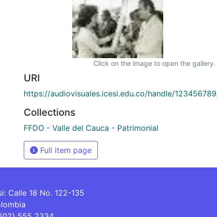
Click on the image to open the gallery.
URI
https://audiovisuales.icesi.edu.co/handle/12345678
Collections
FFDO - Valle del Cauca - Patrimonial
Full item page
si: Calle 18 No. 122-135
olombia
(602) 555 2334