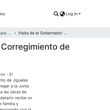
ics
Log In
FFDO - Valle del Cauca - Patrimonial
Visita de el Gobernador Raúl Orejuela Bueno a el Corregimiento de Jiguales
l Corregimiento de
co - El
nto de Jiguales
regar a la Junta
a las obras de
ndatario recibe un
 familia y
sancionado con la