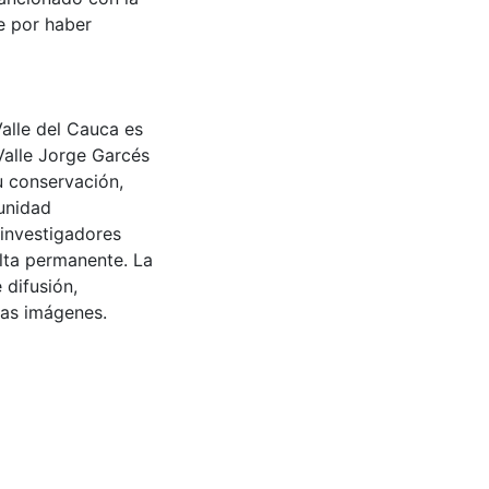
e por haber
Valle del Cauca es
Valle Jorge Garcés
u conservación,
munidad
 investigadores
ulta permanente. La
 difusión,
 las imágenes.