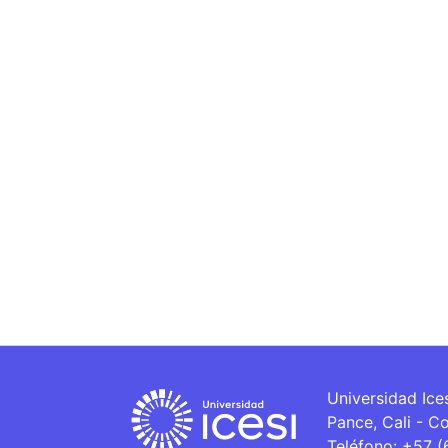
Universidad Ice
Pance, Cali - C
Teléfono: +57 