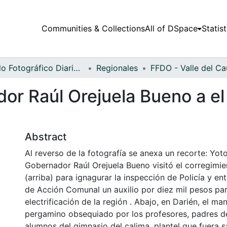
Communities & Collections
All of DSpace
Statist
Fondo Fotográfico Diario Occidente
Regionales
dor Raúl Orejuela Bueno a e
Abstract
Al reverso de la fotografía se anexa un recorte: Yoto
Gobernador Raúl Orejuela Bueno visitó el corregimie
(arriba) para ignagurar la inspección de Policía y ent
de Acción Comunal un auxilio por diez mil pesos par
electrificación de la región . Abajo, en Darién, el ma
pergamino obsequiado por los profesores, padres de
alumnos del gimnasio del calima, plantel que fuera 