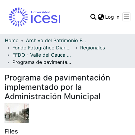
(curren
Log In
Communities & Collec
All of DSpace
Home
Archivo del Patrimonio Fotográfico y Fílmico del Valle del Cauca
Fondo Fotográfico Diario Occidente
Regionales
Statistics
FFDO - Valle del Cauca - Patrimonial
Programa de pavimentación implementado por la Administración Municipal
Programa de pavimentación
implementado por la
Administración Municipal
Files