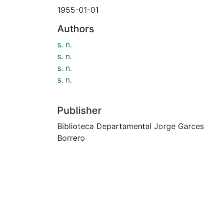
1955-01-01
Authors
s. n.
s. n.
s. n.
s. n.
Publisher
Biblioteca Departamental Jorge Garces
Borrero