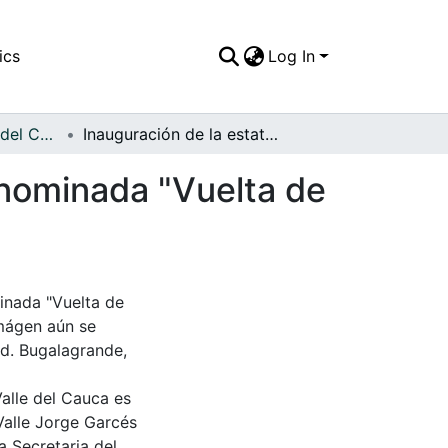
ics
Log In
APFFVC - Objetos del Culto - Patrimonial
Inauguración de la estatua de La Virgen en la denominada "Vuelta de Paulina" en la carrera 5 por el barrio la María
enominada "Vuelta de
inada "Vuelta de
imágen aún se
ad. Bugalagrande,
Valle del Cauca es
Valle Jorge Garcés
a Secretaria del