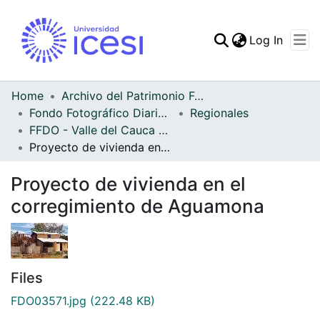
(curren
Log In
Communities & Collec
All of DSpace
Home
Archivo del Patrimonio Fotográfico y Fílmico del Valle del Cauca
Fondo Fotográfico Diario Occidente
Regionales
Statistics
FFDO - Valle del Cauca - Patrimonial
Proyecto de vivienda en el corregimiento de Aguamona
Proyecto de vivienda en el
corregimiento de Aguamona
Files
FDO03571.jpg
(222.48 KB)