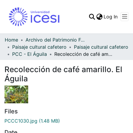
(curren
Log In
Communities & Collec
All of DSpace
Home
Archivo del Patrimonio Fotográfico y Fílmico del Valle del Cauca
Paisaje cultural cafetero
Paisaje cultural cafetero
Statistics
PCC - El Águila
Recolección de café amarillo. El Águila
Recolección de café amarillo. El
Águila
Files
PCCC1030.jpg
(1.48 MB)
Date