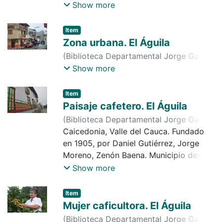
Natalio Serna. Municipio desde 1953.
Show more
Economía importante en agricultura,
caficultura, ganadería, minería,
Item
explotación forestal, entre otros.
Zona urbana. El Águila
Observamos en la imagen, hermosa
(
Biblioteca Departamental Jorge Garcés
vista
Borrero
,
2016-07-03
)
Comité de
Show more
Cafeteros
Item
Paisaje cafetero. El Águila
(
Biblioteca Departamental Jorge Garcés
Borrero
Caicedonia, Valle del Cauca. Fundado
,
2016-07-03
)
Comité de
Cafeteros
en 1905, por Daniel Gutiérrez, Jorge
Moreno, Zenón Baena. Municipio desde
1923. Economía importante en
Show more
agricultura, caficultura, ganadería,
mineral, comercio, industria, entre otros.
Item
Atractivo turístico: cerro de cubides,
Mujer caficultora. El Águila
club de tiro, caza y pesca, río barragán,
(
Biblioteca Departamental Jorge Garcés