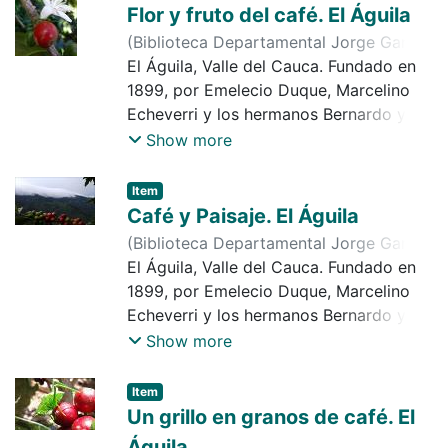
explotación forestal, etc. Observamos
Flor y fruto del café. El Águila
en la imagen, granos de café tostado.
(
Biblioteca Departamental Jorge Garcés
Se aprecia un pocillo
Borrero
El Águila, Valle del Cauca. Fundado en
,
2017-06-30
)
Jaramillo, Jair de
Jesús
1899, por Emelecio Duque, Marcelino
Echeverri y los hermanos Bernardo y
Natalio Serna. Municipio desde 1953.
Show more
Economía importante en agricultura,
caficultura, ganadería, minería,
Item
explotación forestal, etc. Observamos
Café y Paisaje. El Águila
en la imagen, la flor con su frutos de
(
Biblioteca Departamental Jorge Garcés
café
Borrero
El Águila, Valle del Cauca. Fundado en
,
2017-06-30
)
Jaramillo, Jair de
Jesús
1899, por Emelecio Duque, Marcelino
Echeverri y los hermanos Bernardo y
Natalio Serna. Municipio desde 1953.
Show more
Economía importante en agricultura,
caficultura, ganadería, minería,
Item
explotación forestal, etc. Observamos
Un grillo en granos de café. El
en la imagen, planta con granos de café
Águila