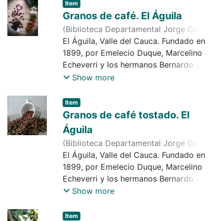
caficultura, ganadería, minería,
Item
explotación forestal, etc. Observamos
Granos de café. El Águila
en la imagen, como aprovechar el sol
(
Biblioteca Departamental Jorge Garcés
para secado de café en eldas
Borrero
El Águila, Valle del Cauca. Fundado en
,
2017-06-30
)
Jaramillo, Jair de
Jesús
1899, por Emelecio Duque, Marcelino
Echeverri y los hermanos Bernardo y
Natalio Serna. Municipio desde 1953.
Show more
Economía importante en agricultura,
caficultura, ganadería, minería,
Item
explotación forestal, etc. Observamos
Granos de café tostado. El
en la imagen, granos de café tostado y
Águila
flor con frutos. Se aprecia la decoración
(
Biblioteca Departamental Jorge Garcés
separados en una meza
Borrero
El Águila, Valle del Cauca. Fundado en
,
2017-06-30
)
Jaramillo, Jair de
Jesús
1899, por Emelecio Duque, Marcelino
Echeverri y los hermanos Bernardo y
Natalio Serna. Municipio desde 1953.
Show more
Economía importante en agricultura,
caficultura, ganadería, minería,
Item