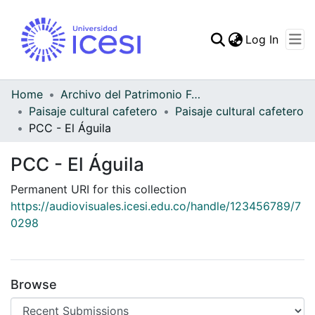
(curren
Log In
Communities & Collec
All of DSpace
Home
Archivo del Patrimonio Fotográfico y Fílmico del Valle del Cauca
Paisaje cultural cafetero
Paisaje cultural cafetero
Statistics
PCC - El Águila
PCC - El Águila
Permanent URI for this collection
https://audiovisuales.icesi.edu.co/handle/123456789/7
0298
Browse