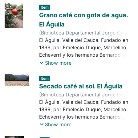
de caficultor
Item
Grano café con gota de agua.
El Águila
(
Biblioteca Departamental Jorge Garcés
Borrero
El Águila, Valle del Cauca. Fundado en
,
2017-06-30
)
Jaramillo, Jair de
Jesús
1899, por Emelecio Duque, Marcelino
Echeverri y los hermanos Bernardo y
Natalio Serna. Municipio desde 1953.
Show more
Economía importante en agricultura,
caficultura, ganadería, minería,
Item
explotación forestal, etc. Observamos
Secado café al sol. El Águila
en la imagen, granos maduros de café
(
Biblioteca Departamental Jorge Garcés
en la rama y se aprecia una gota de
Borrero
El Águila, Valle del Cauca. Fundado en
,
2017-06-30
)
Jaramillo, Jair de
agua
Jesús
1899, por Emelecio Duque, Marcelino
Echeverri y los hermanos Bernardo y
Natalio Serna. Municipio desde 1953.
Show more
Economía importante en agricultura,