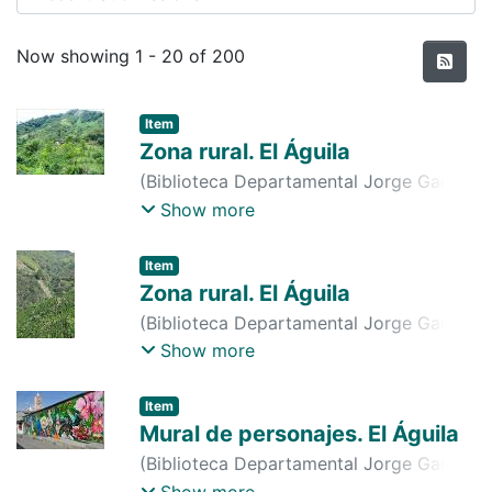
Recent Submissions
Now showing
1 - 20 of 200
Item
Zona rural. El Águila
(
Biblioteca Departamental Jorge Garcés
Borrero
,
2015-05-06
)
Comité de
Show more
Cafeteros
Item
Zona rural. El Águila
(
Biblioteca Departamental Jorge Garcés
Borrero
,
2015-09-17
)
Comité de
Show more
Cafeteros
Item
Mural de personajes. El Águila
(
Biblioteca Departamental Jorge Garcés
Borrero
,
2015-09-15
)
Comité de
Show more