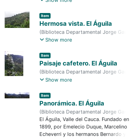
Cafeteros
Item
Hermosa vista. El Águila
(
Biblioteca Departamental Jorge Garcés
Borrero
,
2016-07-03
)
Comité de
Show more
Cafeteros
Item
Paisaje cafetero. El Águila
(
Biblioteca Departamental Jorge Garcés
Borrero
,
2013-06-20
)
Comité de
Show more
Cafeteros
Item
Panorámica. El Águila
(
Biblioteca Departamental Jorge Garcés
Borrero
El Águila, Valle del Cauca. Fundado en
,
2012-02-24
)
Comité de
Cafeteros
1899, por Emelecio Duque, Marcelino
Echeverri y los hermanos Bernardo y