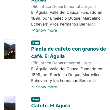
y hermosa vista de la montaña
(
Biblioteca Departamental Jorge Garcés
Borrero
El Águila, Valle del Cauca. Fundado en
,
2017-06-30
)
Jaramillo, Jair de
Jesús
1899, por Emelecio Duque, Marcelino
Echeverri y los hermanos Bernardo y
Natalio Serna. Municipio desde 1953.
Show more
Economía importante en agricultura,
caficultura, ganadería, minería,
Item
explotación forestal, etc. Observamos
Planta de cafeto con granos de
en la imagen, un grillo en los granos de
café. El Águila
café maduros o cereza
(
Biblioteca Departamental Jorge Garcés
Borrero
El Águila, Valle del Cauca. Fundado en
,
2017-06-30
)
Jaramillo, Jair de
Jesús
1899, por Emelecio Duque, Marcelino
Echeverri y los hermanos Bernardo y
Natalio Serna. Municipio desde 1953.
Show more
Economía importante en agricultura,
caficultura, ganadería, minería,
Item
explotación forestal, etc. Observamos
Cafeto. El Águila