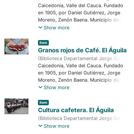
paraje natural, lagos. Observamos en la
Borrero
Caicedonia, Valle del Cauca. Fundado
,
2014-11-10
)
Comité de
imagen, vivienda típica de la cultura
Cafeteros
en 1905, por Daniel Gutiérrez, Jorge
cafetera
Moreno, Zenón Baena. Municipio desde
1923. Economía importante en
Show more
agricultura, caficultura, ganadería,
mineral, comercio, industria, entre otros.
Item
Atractivo turístico: cerro de cubides,
Granos rojos de Café. El Águila
club de tiro, caza y pesca, río barragán,
(
Biblioteca Departamental Jorge Garcés
paraje natural, lagos. Observamos en la
Borrero
Caicedonia, Valle del Cauca. Fundado
,
2014-11-10
)
Comité de
imagen, mujer caficultora en
Cafeteros
en 1905, por Daniel Gutiérrez, Jorge
recolección de café
Moreno, Zenón Baena. Municipio desde
1923. Economía importante en
Show more
agricultura, caficultura, ganadería,
mineral, comercio, industria, entre otros.
Item
Atractivo turístico: cerro de cubides,
Cultura cafetera. El Águila
club de tiro, caza y pesca, río barragán,
(
Biblioteca Departamental Jorge Garcés
paraje natural, lagos. Observamos en la
Borrero
,
2016-07-03
)
Comité de
Show more
imagen, granos de café rojo en manos
Cafeteros