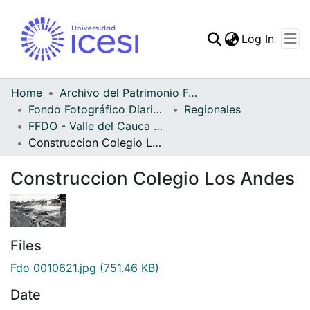
(curren
Log In
Communities & Collec
All of DSpace
Home
Archivo del Patrimonio Fotográfico y Fílmico del Valle del Cauca
Fondo Fotográfico Diario Occidente
Regionales
Statistics
FFDO - Valle del Cauca - Patrimonial
Construccion Colegio Los Andes
Construccion Colegio Los Andes
Files
Fdo 0010621.jpg
(751.46 KB)
Date