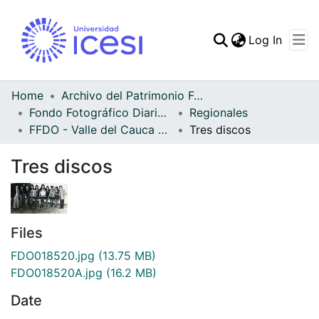
(curren
Log In
Communities & Collec
All of DSpace
Home
Archivo del Patrimonio Fotográfico y Fílmico del Valle del Cauca
Fondo Fotográfico Diario Occidente
Regionales
Statistics
FFDO - Valle del Cauca - Patrimonial
Tres discos
Tres discos
Files
FDO018520.jpg
(13.75 MB)
FDO018520A.jpg
(16.2 MB)
Date