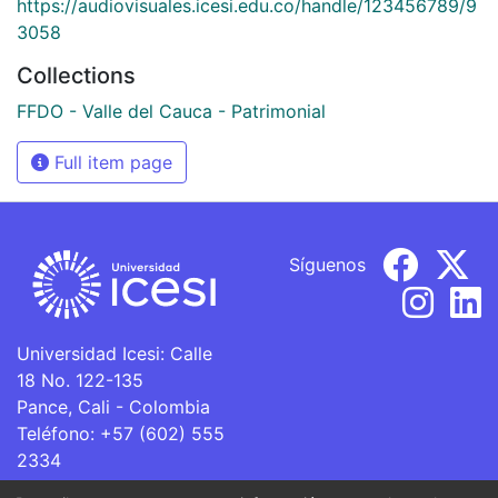
https://audiovisuales.icesi.edu.co/handle/123456789/9
3058
Collections
FFDO - Valle del Cauca - Patrimonial
Full item page
Síguenos
Universidad Icesi: Calle
18 No. 122-135
Pance, Cali - Colombia
Teléfono: +57 (602) 555
2334
ventanillaunica@icesi.edu.co