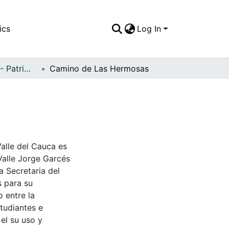
ics
Log In
APFFVC - Fauna - Patrimonial
Camino de Las Hermosas
Valle del Cauca es
Valle Jorge Garcés
a Secretaria del
s para su
 entre la
tudiantes e
 el su uso y