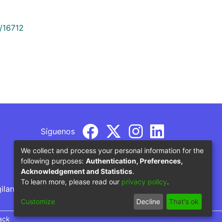
9/16712
Síguenos
We collect and process your personal information for the
following purposes:
Authentication, Preferences,
Acknowledgement and Statistics
.
To learn more, please read our
privacy policy
.
gilancia por parte del Ministerio de Educación
Customize
Decline
That's ok
ack