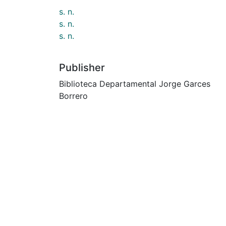
s. n.
s. n.
s. n.
Publisher
Biblioteca Departamental Jorge Garces
Borrero