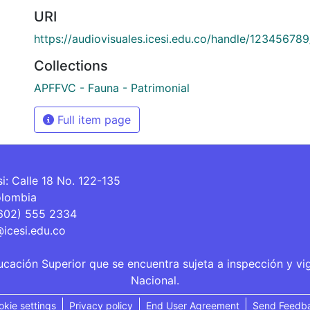
URI
https://audiovisuales.icesi.edu.co/handle/12345678
Collections
APFFVC - Fauna - Patrimonial
Full item page
si: Calle 18 No. 122-135
olombia
(602) 555 2334
@icesi.edu.co
ucación Superior que se encuentra sujeta a inspección y vi
Nacional.
okie settings
Privacy policy
End User Agreement
Send Feedb