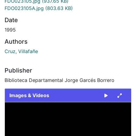
FDO023105.jpg
(937.65 KB)
FDO023105A.jpg
(803.63 KB)
Date
1995
Authors
Cruz, Villafañe
Publisher
Biblioteca Departamental Jorge Garcés Borrero
Images & Videos
Slide 1 of 2