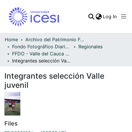
(curren
Log In
Communities & Collec
All of DSpace
Home
Archivo del Patrimonio Fotográfico y Fílmico del Valle del Cauca
Fondo Fotográfico Diario Occidente
Regionales
Statistics
FFDO - Valle del Cauca - Patrimonial
Integrantes selección Valle juvenil
Integrantes selección Valle
juvenil
Files