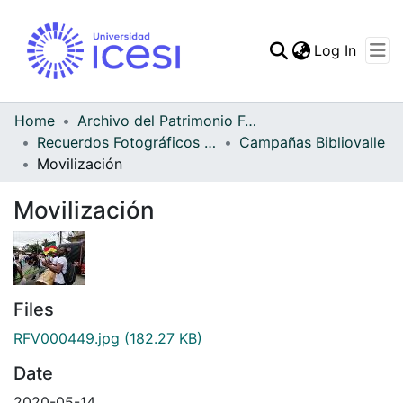
(curren
Log In
Communities & Collec
All of DSpace
Home
Archivo del Patrimonio Fotográfico y Fílmico del Valle del Cauca
Recuerdos Fotográficos Vallecaucanos
Campañas Bibliovalle
Statistics
Movilización
Movilización
Files
RFV000449.jpg
(182.27 KB)
Date
2020-05-14