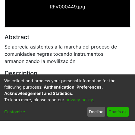
RFV000449.jpg
Abstract
Se aprecia asistentes a la marcha del proceso de
comunidades negras tocando instrumentos
armanonizando la movilización
Description
We collect and process your personal information for the
El Archivo del Patrimonio Fotográfico y Fílmico del
following purposes:
Authentication, Preferences,
Valle del Cauca es responsabilidad de la Biblioteca
Acknowledgement and Statistics
.
Departamental del Valle Jorge Garcés Borrero, por
To learn more, please read our
privacy policy
.
convenio de cooperación suscrito con la Secretaría de
Cultura Departamental, con el fin de aunar esfuerzos
Customize
Decline
That's ok
para su conservación, preservación y divulgación del
Archivo entre la comunidad Vallecaucana,
especialmente entre los estudiantes e investigadores