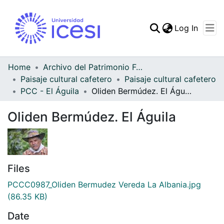
(curren
Log In
Communities & Collec
All of DSpace
Home
Archivo del Patrimonio Fotográfico y Fílmico del Valle del Cauca
Paisaje cultural cafetero
Paisaje cultural cafetero
Statistics
PCC - El Águila
Oliden Bermúdez. El Águila
Oliden Bermúdez. El Águila
Files
PCCC0987_Oliden Bermudez Vereda La Albania.jpg
(86.35 KB)
Date