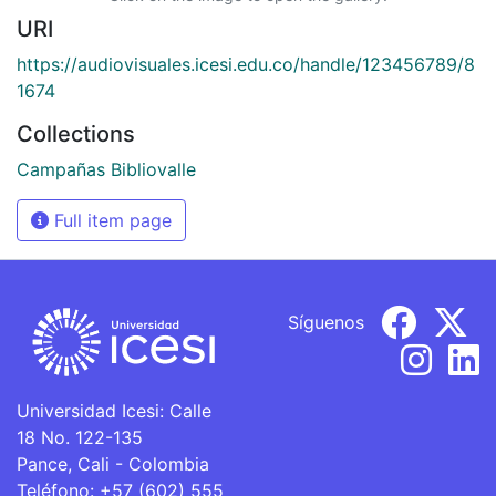
URI
https://audiovisuales.icesi.edu.co/handle/123456789/8
1674
Collections
Campañas Bibliovalle
Full item page
Síguenos
Universidad Icesi: Calle
18 No. 122-135
Pance, Cali - Colombia
Teléfono: +57 (602) 555