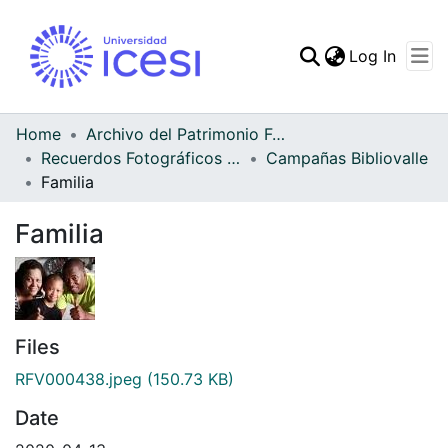
(curren
Log In
Communities & Collec
All of DSpace
Home
Archivo del Patrimonio Fotográfico y Fílmico del Valle del Cauca
Recuerdos Fotográficos Vallecaucanos
Campañas Bibliovalle
Statistics
Familia
Familia
Files
RFV000438.jpeg
(150.73 KB)
Date