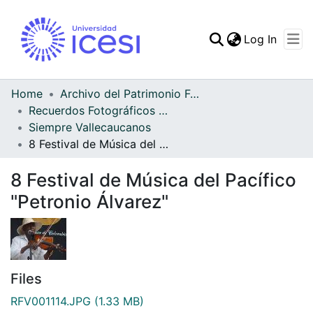
(curren
Log In
Communities & Collec
All of DSpace
Home
Archivo del Patrimonio Fotográfico y Fílmico del Valle del Cauca
Recuerdos Fotográficos Vallecaucanos
Statistics
Siempre Vallecaucanos
8 Festival de Música del Pacífico "Petronio Álvarez"
8 Festival de Música del Pacífico
"Petronio Álvarez"
Files
RFV001114.JPG
(1.33 MB)