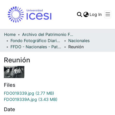
(curren
Log In
Communities & Collec
All of DSpace
Home
Archivo del Patrimonio Fotográfico y Fílmico del Valle del Cauca
Fondo Fotográfico Diario Occidente
Nacionales
Statistics
FFDO - Nacionales - Patrimonial
Reunión
Reunión
Files
FDO019339.jpg
(2.77 MB)
FDO019339A.jpg
(3.43 MB)
Date