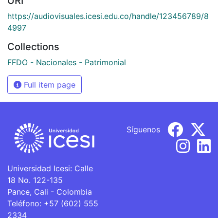
URI
https://audiovisuales.icesi.edu.co/handle/123456789/8
4997
Collections
FFDO - Nacionales - Patrimonial
Full item page
Síguenos
Universidad Icesi: Calle
18 No. 122-135
Pance, Cali - Colombia
Teléfono: +57 (602) 555
2334