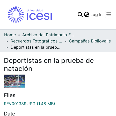
(curren
Log In
Communities & Collec
All of DSpace
Home
Archivo del Patrimonio Fotográfico y Fílmico del Valle del Cauca
Recuerdos Fotográficos Vallecaucanos
Campañas Bibliovalle
Statistics
Deportistas en la prueba de natación
Deportistas en la prueba de
natación
Files
RFV001339.JPG
(1.48 MB)
Date