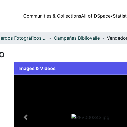
Communities & Collections
All of DSpace
Statist
Recuerdos Fotográficos Vallecaucanos
Campañas Bibliovalle
Vendedor
o
Images & Videos
Slide 1 of 1
Previous