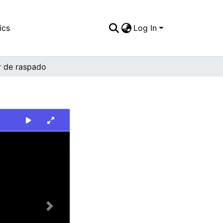
ics
Log In
 de raspado
Next