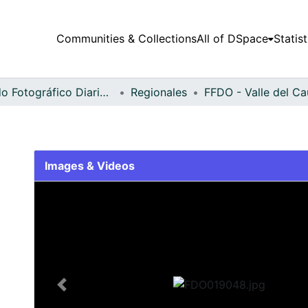
Communities & Collections
All of DSpace
Statist
Fondo Fotográfico Diario Occidente
Regionales
Images & Videos
Slide 1 of 2
Previous