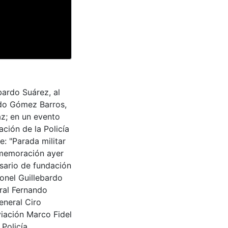
bardo Suárez, al
ndo Gómez Barros,
az; en un evento
ción de la Policía
e: "Parada militar
nmemoración ayer
rsario de fundación
ronel Guillebardo
eral Fernando
eneral Ciro
viación Marco Fidel
 Policía