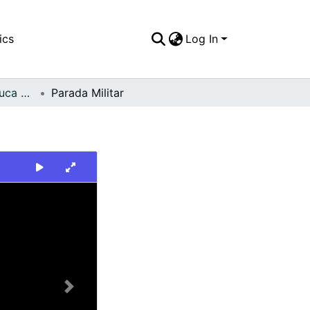
ics
Log In
FFDO - Valle del Cauca - Patrimonial
Parada Militar
Next