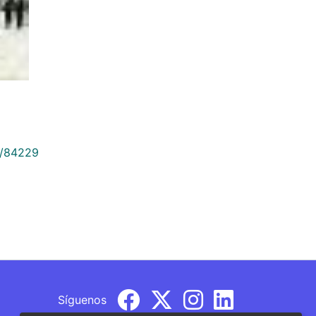
9/84229
Síguenos