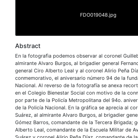
FDO019048.jpg
Abstract
En la fotografìa podemos observar al coronel Guille
almirante Alvaro Burgos, al brigadier general Ferna
general Ciro Alberto Leal y al coronel Alirio Peña Dí
conmemorativo, el aniversario número 94 de la funda
Nacional. Al reverso de la fotografía se anexa recort
en el Colegio Bienestar Social con motivo de la co
por parte de la Policía Metropolitana del 94o. anive
de la Policía Nacional. En la gráfica se aprecia al co
Suárez, al almirante Alvaro Burgos, al brigadier gen
Gómez Barros, comandante de la Tercera Brigada; g
Alberto Leal, comandante de la Escuela Militar de A
Suárez y coronel Alirio Peña Díaz, comandante de la