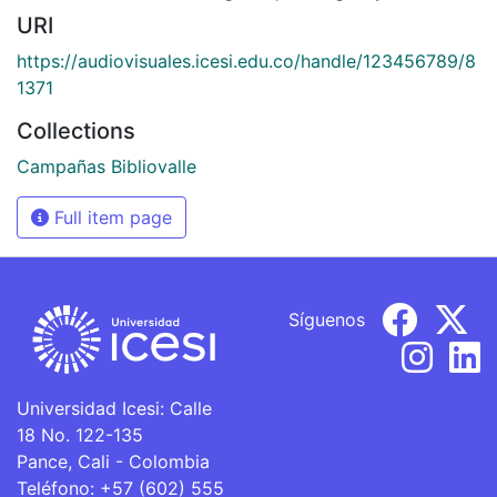
URI
https://audiovisuales.icesi.edu.co/handle/123456789/8
1371
Collections
Campañas Bibliovalle
Full item page
Síguenos
Universidad Icesi: Calle
18 No. 122-135
Pance, Cali - Colombia
Teléfono: +57 (602) 555