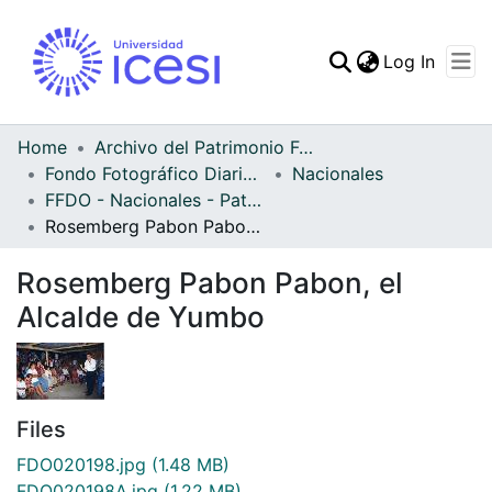
(curren
Log In
Communities & Collec
All of DSpace
Home
Archivo del Patrimonio Fotográfico y Fílmico del Valle del Cauca
Fondo Fotográfico Diario Occidente
Nacionales
Statistics
FFDO - Nacionales - Patrimonial
Rosemberg Pabon Pabon, el Alcalde de Yumbo
Rosemberg Pabon Pabon, el
Alcalde de Yumbo
Files
FDO020198.jpg
(1.48 MB)
FDO020198A.jpg
(1.22 MB)