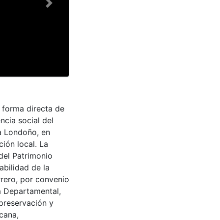
Next
n forma directa de
ncia social del
ia Londoño, en
ción local. La
del Patrimonio
abilidad de la
rrero, por convenio
a Departamental,
 preservación y
cana,