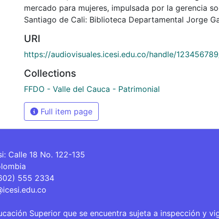
mercado para mujeres, impulsada por la gerencia soci
Santiago de Cali: Biblioteca Departamental Jorge Ga
URI
https://audiovisuales.icesi.edu.co/handle/12345678
Collections
FFDO - Valle del Cauca - Patrimonial
Full item page
si: Calle 18 No. 122-135
olombia
(602) 555 2334
@icesi.edu.co
ucación Superior que se encuentra sujeta a inspección y vi