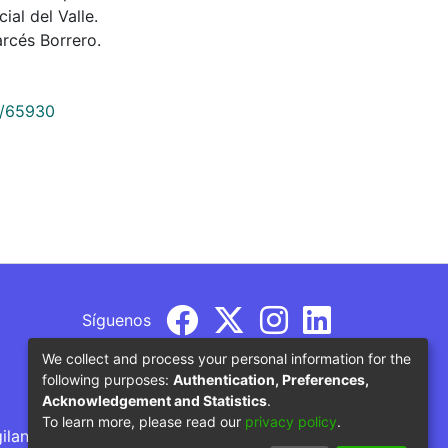
al del Valle.
rcés Borrero.
9/65930
Síguenos
We collect and process your personal information for the
following purposes:
Authentication, Preferences,
Acknowledgement and Statistics
.
To learn more, please read our
privacy policy
.
gilancia por parte del Ministerio de Educación