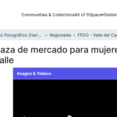
Communities & Collections
All of DSpace
Statist
Fondo Fotográfico Diario Occidente
Regionales
laza de mercado para mujere
alle
Images & Videos
Slide 1 of 1