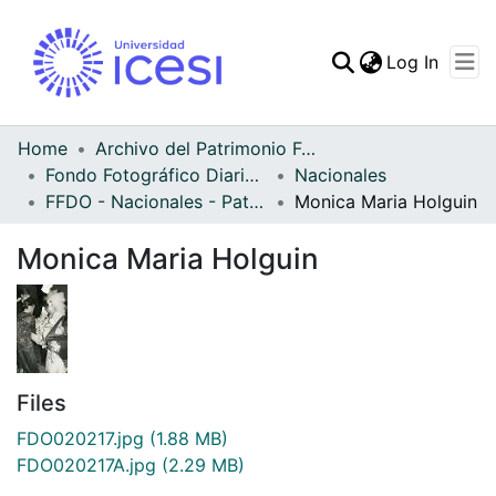
(curren
Log In
Communities & Collec
All of DSpace
Home
Archivo del Patrimonio Fotográfico y Fílmico del Valle del Cauca
Fondo Fotográfico Diario Occidente
Nacionales
Statistics
FFDO - Nacionales - Patrimonial
Monica Maria Holguin
Monica Maria Holguin
Files
FDO020217.jpg
(1.88 MB)
FDO020217A.jpg
(2.29 MB)