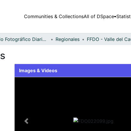
Communities & Collections
All of DSpace
Statist
Fondo Fotográfico Diario Occidente
Regionales
s
Images & Videos
Slide 1 of 2
Previous