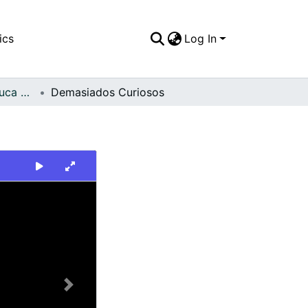
ics
Log In
FFDO - Valle del Cauca - Patrimonial
Demasiados Curiosos
Next