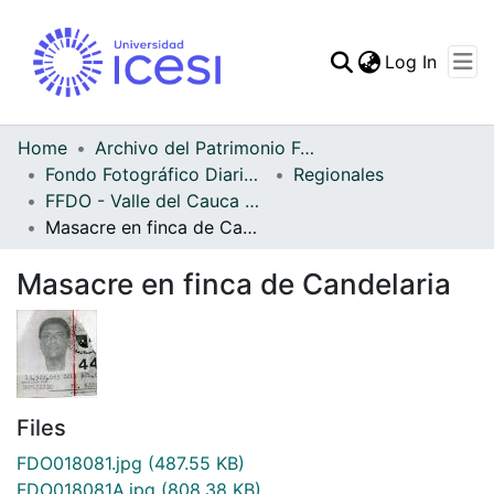
(curren
Log In
Communities & Collec
All of DSpace
Home
Archivo del Patrimonio Fotográfico y Fílmico del Valle del Cauca
Fondo Fotográfico Diario Occidente
Regionales
Statistics
FFDO - Valle del Cauca - Patrimonial
Masacre en finca de Candelaria
Masacre en finca de Candelaria
Files
FDO018081.jpg
(487.55 KB)
FDO018081A.jpg
(808.38 KB)