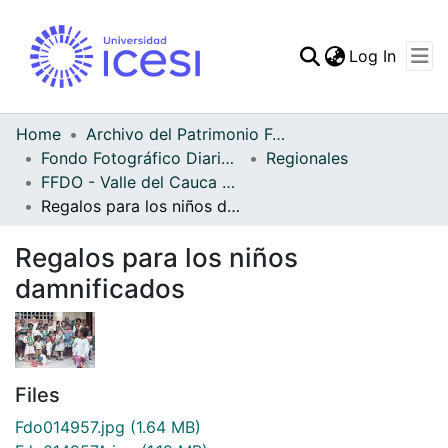
(curren
Log In
Communities & Collec
All of DSpace
Home
Archivo del Patrimonio Fotográfico y Fílmico del Valle del Cauca
Fondo Fotográfico Diario Occidente
Regionales
Statistics
FFDO - Valle del Cauca - Patrimonial
Regalos para los niños damnificados
Regalos para los niños
damnificados
Files
Fdo014957.jpg
(1.64 MB)