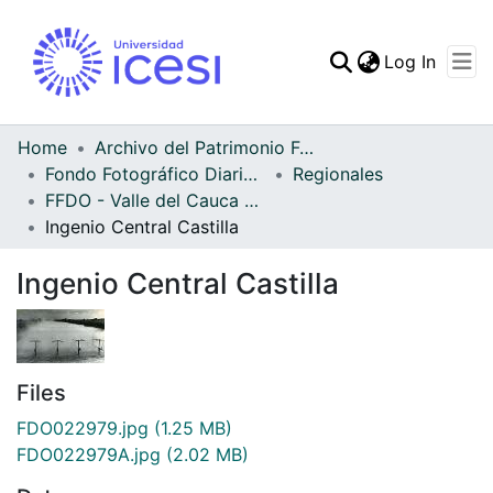
(curren
Log In
Communities & Collec
All of DSpace
Home
Archivo del Patrimonio Fotográfico y Fílmico del Valle del Cauca
Fondo Fotográfico Diario Occidente
Regionales
Statistics
FFDO - Valle del Cauca - Patrimonial
Ingenio Central Castilla
Ingenio Central Castilla
Files
FDO022979.jpg
(1.25 MB)
FDO022979A.jpg
(2.02 MB)