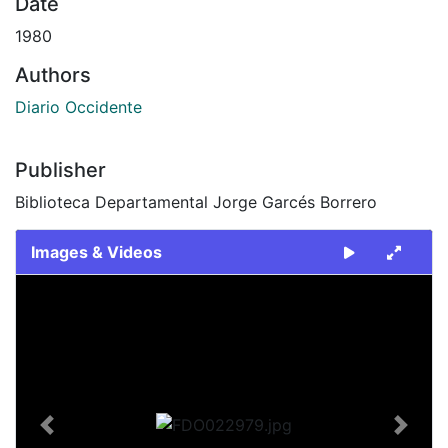
Date
1980
Authors
Diario Occidente
Publisher
Biblioteca Departamental Jorge Garcés Borrero
Images & Videos
Slide 1 of 2
Previous
Next