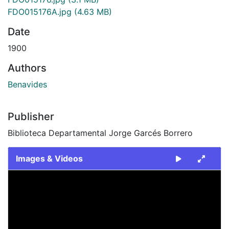
FDO015176A.jpg
(4.63 MB)
Date
1900
Authors
Benavides
Publisher
Biblioteca Departamental Jorge Garcés Borrero
Images & Videos
Slide 1 of 2