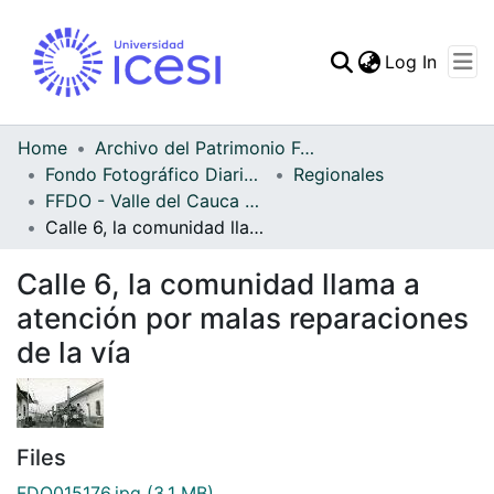
(curren
Log In
Communities & Collec
All of DSpace
Home
Archivo del Patrimonio Fotográfico y Fílmico del Valle del Cauca
Fondo Fotográfico Diario Occidente
Regionales
Statistics
FFDO - Valle del Cauca - Patrimonial
Calle 6, la comunidad llama a atención por malas reparaciones de la vía
Calle 6, la comunidad llama a
atención por malas reparaciones
de la vía
Files
FDO015176.jpg
(3.1 MB)