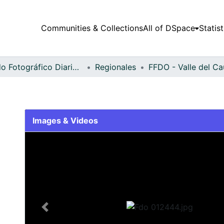
Communities & Collections
All of DSpace
Statist
Fondo Fotográfico Diario Occidente
Regionales
o
Images & Videos
Slide 1 of 1
Previous