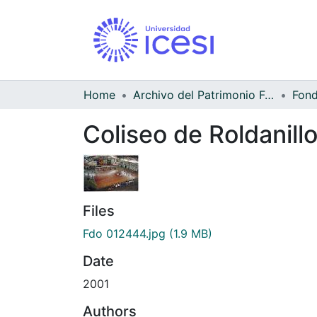
Home
Archivo del Patrimonio Fotográfico y Fílmico del Valle del Cauca
Coliseo de Roldanill
Files
Fdo 012444.jpg
(1.9 MB)
Date
2001
Authors