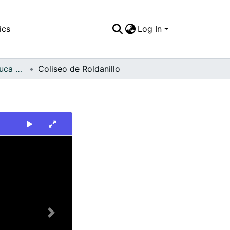
ics
Log In
FFDO - Valle del Cauca - Patrimonial
Coliseo de Roldanillo
Next