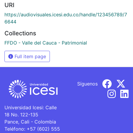
URI
https://audiovisuales.icesi.edu.co/handle/123456789/7
6644
Collections
FFDO - Valle del Cauca - Patrimonial
Full item page
Síguenos
Universidad Icesi: Calle
18 No. 122-135
Pance, Cali - Colombia
Teléfono: +57 (602) 555