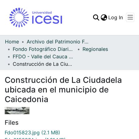
(curren
Log In
Communities & Collec
All of DSpace
Home
Archivo del Patrimonio Fotográfico y Fílmico del Valle del Cauca
Fondo Fotográfico Diario Occidente
Regionales
Statistics
FFDO - Valle del Cauca - Patrimonial
Construcción de La Ciudadela ubicada en el municipio de Caicedonia
Construcción de La Ciudadela
ubicada en el municipio de
Caicedonia
Files
Fdo015823.jpg
(2.1 MB)