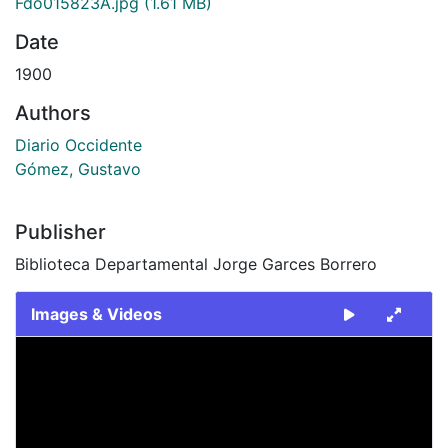
Fdo015823A.jpg
(1.61 MB)
Date
1900
Authors
Diario Occidente
Gómez, Gustavo
Publisher
Biblioteca Departamental Jorge Garces Borrero
Images & Videos
Slide 1 of 2