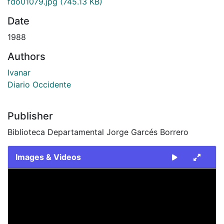
fdo01079.jpg
(745.13 KB)
Date
1988
Authors
Ivanar
Diario Occidente
Publisher
Biblioteca Departamental Jorge Garcés Borrero
Images & Videos
Slide 1 of 1