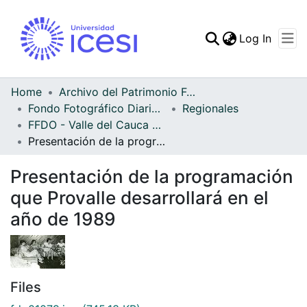
(curren
Log In
Communities & Collec
All of DSpace
Home
Archivo del Patrimonio Fotográfico y Fílmico del Valle del Cauca
Fondo Fotográfico Diario Occidente
Regionales
Statistics
FFDO - Valle del Cauca - Patrimonial
Presentación de la programación que Provalle desarrollará en el año de 1989
Presentación de la programación
que Provalle desarrollará en el
año de 1989
Files