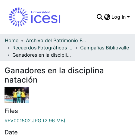
Log In
Communities & Colle
All of DSpace
Home
Archivo del Patrimonio Fotográfico y Fílmico del Valle del Cauca
Recuerdos Fotográficos Vallecaucanos
Campañas Bibliovalle
Statistics
Ganadores en la disciplina natación
Ganadores en la disciplina
natación
Files
RFV001502.JPG
(2.96 MB)
Date