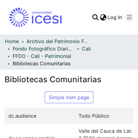
(curren
Log In
Communities & Collec
All of DSpace
Home
Archivo del Patrimonio Fotográfico y Fílmico del Valle del Cauca
Fondo Fotográfico Diario Occidente
Cali
Statistics
FFDO - Cali - Patrimonial
Bibliotecas Comunitarias
Bibliotecas Comunitarias
Simple item page
dc.audience
Todo Público
Valle del Cauca de Lat: 