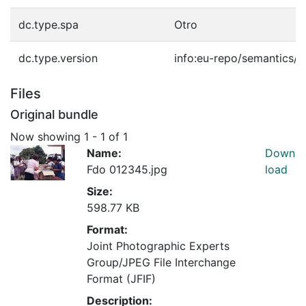
dc.type.spa
Otro
dc.type.version
info:eu-repo/semantics/p
Files
Original bundle
Now showing
1 - 1 of 1
Name:
Down
Fdo 012345.jpg
load
Size:
598.77 KB
Format:
Joint Photographic Experts
Group/JPEG File Interchange
Format (JFIF)
Description: