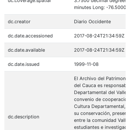
dc.coverage.spatial
3.7500 decimal degrees 
minutes Long: -76.5000 
dc.creator
Diario Occidente
dc.date.accessioned
2017-08-24T21:34:59Z
dc.date.available
2017-08-24T21:34:59Z
dc.date.issued
1999-11-08
El Archivo del Patrimonio
del Cauca es responsabili
Departamental del Valle 
convenio de cooperación 
Cultura Departamental, c
su conservación, preserv
dc.description
entre la comunidad Valle
estudiantes e investigador