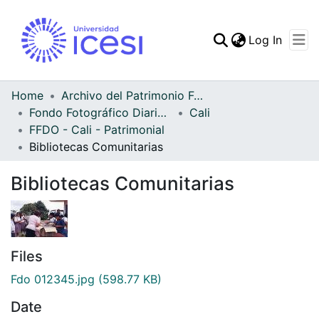
(curren
Log In
Communities & Collec
All of DSpace
Home
Archivo del Patrimonio Fotográfico y Fílmico del Valle del Cauca
Fondo Fotográfico Diario Occidente
Cali
Statistics
FFDO - Cali - Patrimonial
Bibliotecas Comunitarias
Bibliotecas Comunitarias
Files
Fdo 012345.jpg
(598.77 KB)
Date