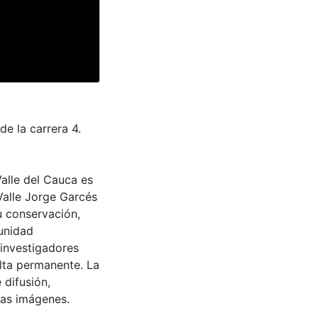
de la carrera 4.
Valle del Cauca es
Valle Jorge Garcés
u conservación,
munidad
 investigadores
ulta permanente. La
 difusión,
 las imágenes.