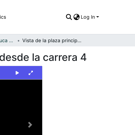
ics
Log In
FFDO - Valle del Cauca - Patrimonial
Vista de la plaza principal del municipio de Vijes desde la carrera 4
 desde la carrera 4
Next