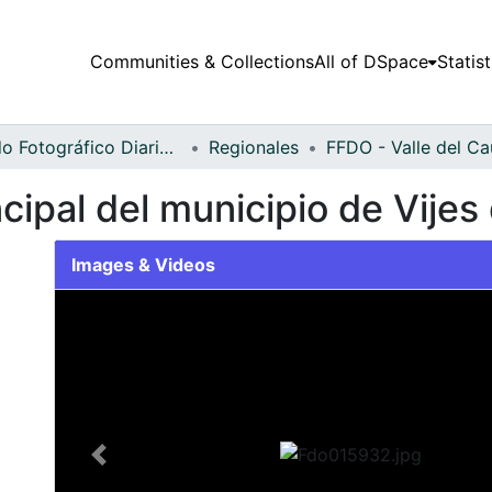
Communities & Collections
All of DSpace
Statist
Fondo Fotográfico Diario Occidente
Regionales
ncipal del municipio de Vijes
Images & Videos
Slide 1 of 2
Previous