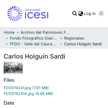
(curren
Log In
Communities & Collec
All of DSpace
Home
Archivo del Patrimonio Fotográfico y Fílmico del Valle del Cauca
Fondo Fotográfico Diario Occidente
Regionales
Statistics
FFDO - Valle del Cauca - Patrimonial
Carlos Holguín Sardi
Carlos Holguín Sardi
Files
FDO019241.jpg
(7.61 MB)
FDO019241A.jpg
(6.58 MB)
Date