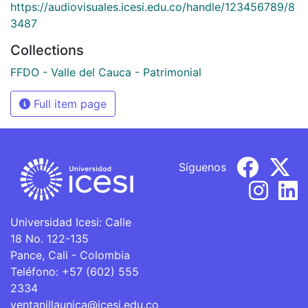
https://audiovisuales.icesi.edu.co/handle/123456789/8
3487
Collections
FFDO - Valle del Cauca - Patrimonial
Full item page
Síguenos
Universidad Icesi: Calle
18 No. 122-135
Pance, Cali - Colombia
Teléfono: +57 (602) 555
2334
ventanillaunica@icesi.edu.co