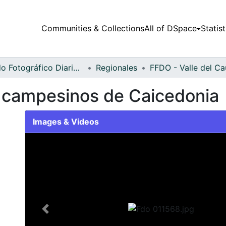
Communities & Collections
All of DSpace
Statist
Fondo Fotográfico Diario Occidente
Regionales
 campesinos de Caicedonia
Images & Videos
Slide 1 of 1
Previous