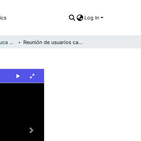
ics
Log In
FFDO - Valle del Cauca - Patrimonial
Reunión de usuarios campesinos de Caicedonia
Next