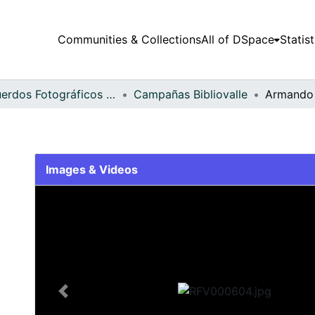
Communities & Collections
All of DSpace
Statist
Recuerdos Fotográficos Vallecaucanos
Campañas Bibliovalle
Armando 
Images & Videos
Slide 1 of 1
Previous