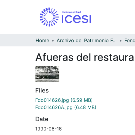
Home
Archivo del Patrimonio Fotográfico y Fílmico del Valle del Cauca
Afueras del restaur
Files
Fdo014626.jpg
(6.59 MB)
Fdo014626A.jpg
(6.48 MB)
Date
1990-06-16