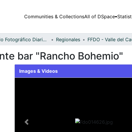
Communities & Collections
All of DSpace
Statist
Fondo Fotográfico Diario Occidente
Regionales
ante bar "Rancho Bohemio"
Images & Videos
Slide 1 of 2
Previous