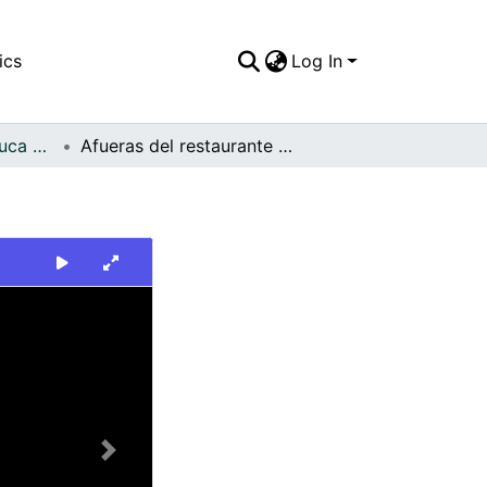
ics
Log In
FFDO - Valle del Cauca - Patrimonial
Afueras del restaurante bar "Rancho Bohemio"
Next