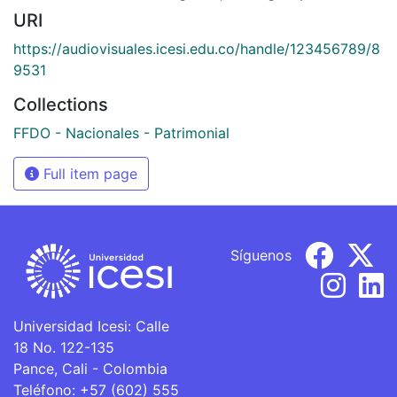
URI
https://audiovisuales.icesi.edu.co/handle/123456789/8
9531
Collections
FFDO - Nacionales - Patrimonial
Full item page
Síguenos
Universidad Icesi: Calle
18 No. 122-135
Pance, Cali - Colombia
Teléfono: +57 (602) 555