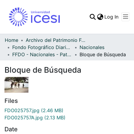
(curren
Log In
Communities & Collec
All of DSpace
Home
Archivo del Patrimonio Fotográfico y Fílmico del Valle del Cauca
Fondo Fotográfico Diario Occidente
Nacionales
Statistics
FFDO - Nacionales - Patrimonial
Bloque de Búsqueda
Bloque de Búsqueda
Files
FDO025757.jpg
(2.46 MB)
FDO025757A.jpg
(2.13 MB)
Date